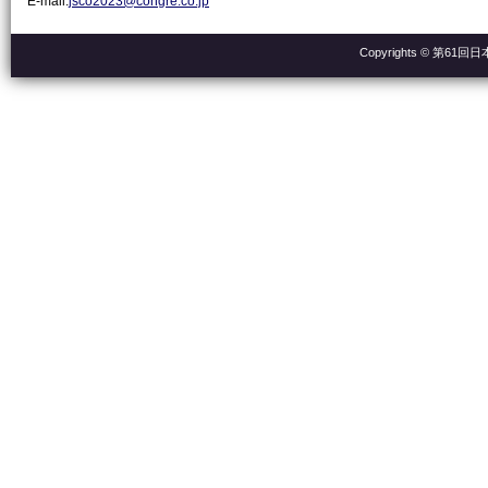
E-mail:
jsco2023@congre.co.jp
Copyrights © 第61回日