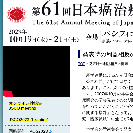
発表時の利益相反
TOP
>
発表時の利益相反の開示
産学連携によるがん研究に
（公的利益）だけではなく
あります。これら2つの利益が研究
ます。2007年10月の
床研究の学会発表での公明
を行っていただくことが必
に関する指針」となってお
究、臨床試験）の全てが利
JSCO2023 “Frontier”
本学会の学術集会で発表
同時開催 AOS2023