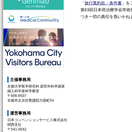
「
旅行業約款・条件書
」を
第63回日本癌治療学会学
第一三共株式会社
つき一切の責任を負いかね
ファイザー株式会社
Yokohama City Visitors Bureau
主催事務局
京都大学医学研究科 器官外科学講座
婦人科学産科学教室
〒606-8507
京都市左京区聖護院川原町54
運営事務局
日本コンベンションサービス株式会社
関西支社
〒541-0042