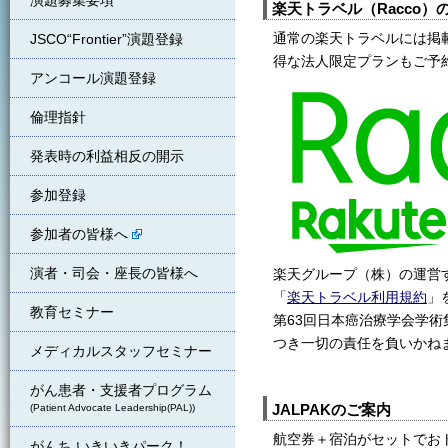
演題募集要項
楽天トラベル（Racco）
通常の楽天トラベルには掲
JSCO“Frontier”演題登録
得な法人限定プランもご予
アンコール演題登録
倫理指針
発表時の利益相反の開示
参加登録
参加者の皆様へ
演者・司会・座長の皆様へ
楽天グループ（株）の運営
「
楽天トラベル利用規約
」
教育セミナー
第63回日本癌治療学会学
つき一切の責任を負いかね
メディカルスタッフセミナー
がん患者・支援者プログラム
JALPAKのご案内
(Patient Advocate Leadership(PAL))
航空券＋宿泊がセットでおト
がんち いきいきパーク！