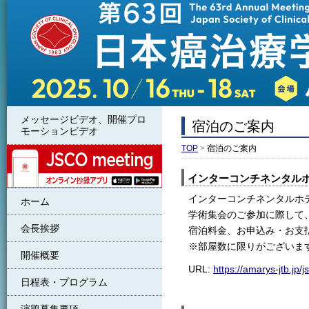
メッセージビデオ、開催プロ
宿泊のご案内
モーションビデオ
TOP
>
宿泊のご案内
JSCO meeting
インターコンチネンタル
インターコンチネンタルホ
ホーム
学術集会のご参加に際して
会長挨拶
宿泊料金、お申込み・お支
※部屋数に限りがございま
開催概要
URL:
https://amarys-jtb.jp
日程表・プログラム