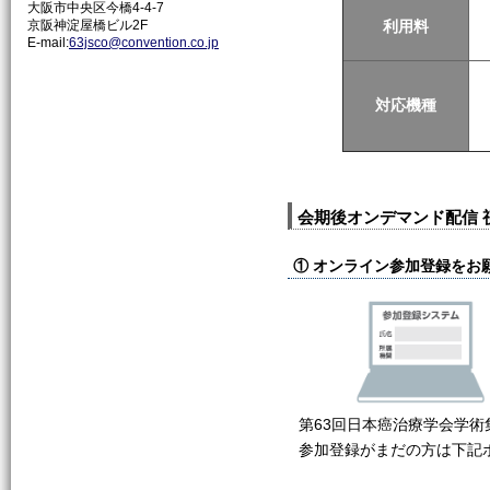
大阪市中央区今橋4-4-7
利用料
京阪神淀屋橋ビル2F
E-mail:
63jsco@convention.co.jp
対応機種
会期後オンデマンド配信 
① オンライン参加登録をお
第63回日本癌治療学会学
参加登録がまだの方は下記