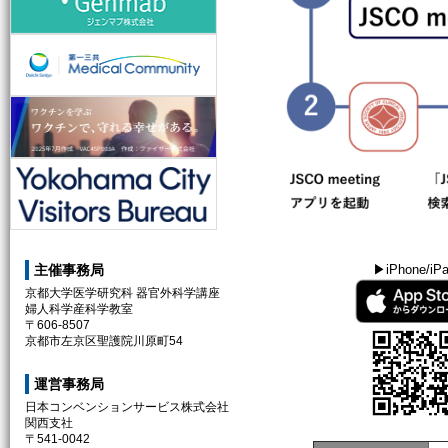
第一三共株式会社
ファイザー株式会社
Yokohama City Visitors Bureau
▶iPhone/iP
主催事務局
京都大学医学研究科 器官外科学講座
婦人科学産科学教室
〒606-8507
京都市左京区聖護院川原町54
運営事務局
日本コンベンションサービス株式会社
関西支社
〒541-0042