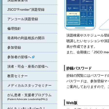
演題募集要項
JSCO“Frontier”演題登録
アンコール演題登録
倫理指針
演題検索やスケジュール登録が
発表時の利益相反の開示
聴講したいセッションや演
表が作成できます。
参加登録
また、会期後に「JSCO m
参加者の皆様へ
演者・司会・座長の皆様へ
抄録パスワード
抄録の閲覧にはパスワード
教育セミナー
パスワードは、参加登録マ
メディカルスタッフセミナー
ご案内しておりますので、
がん患者・支援者プログラム
(Patient Advocate Leadership(PAL))
Web版
がんち いきいきパーク！