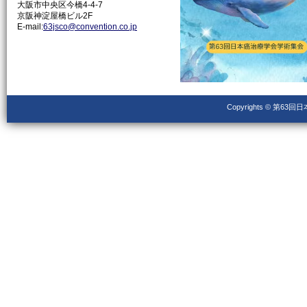
大阪市中央区今橋4-4-7
京阪神淀屋橋ビル2F
E-mail:
63jsco@convention.co.jp
Copyrights © 第63回