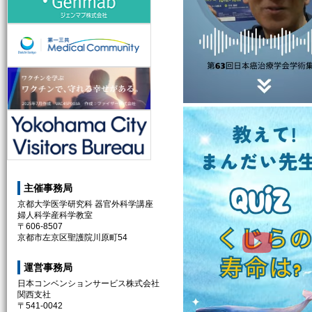
第一三共株式会社
ファイザー株式会社
Yokohama City Visitors Bureau
主催事務局
京都大学医学研究科 器官外科学講座
婦人科学産科学教室
〒606-8507
京都市左京区聖護院川原町54
運営事務局
日本コンベンションサービス株式会社
関西支社
〒541-0042