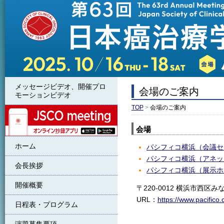
メッセージビデオ、開催プロ
会場のご案内
モーションビデオ
TOP
>
会場のご案内
JSCO meeting
会場
ホーム
パシフィコ横浜（会議セ
パシフィコ横浜（アネッ
会長挨拶
パシフィコ横浜（展示ホ
開催概要
〒220-0012 横浜市西区みな
URL：
https://www.pacifico.
日程表・プログラム