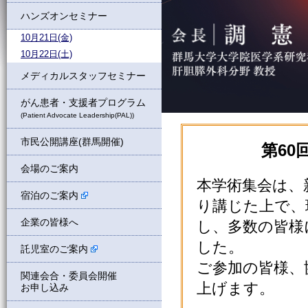
ハンズオンセミナー
10月21日(金)
10月22日(土)
メディカルスタッフセミナー
がん患者・支援者プログラム
(Patient Advocate Leadership(PAL))
市民公開講座(群馬開催)
第60
会場のご案内
本学術集会は、
宿泊のご案内
り講じた上で、
企業の皆様へ
し、多数の皆様
した。
託児室のご案内
ご参加の皆様、
関連会合・委員会開催
上げます。
お申し込み