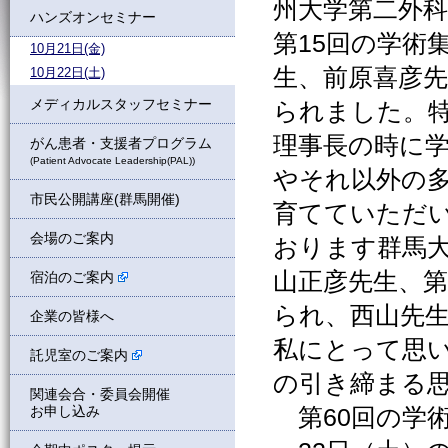
州大学第二外
ハンズオンセミナー
第15回の学術
10月21日(金)
生、前原喜彦
10月22日(土)
メディカルスタッフセミナー
られました。
理事長の時に
がん患者・支援者プログラム
(Patient Advocate Leadership(PAL))
やそれ以外の
市民公開講座(群馬開催)
育てていただ
会場のご案内
おります群馬大
山正彦先生、第
宿泊のご案内
られ、西山先
企業の皆様へ
私にとって思
託児室のご案内
の引き締まる
関連会合・委員会開催
お申し込み
第60回の学術集