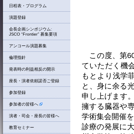
日程表・プログラム
演題登録
会長企画シンポジウム:
JSCO “Frontier” 募集要項
アンコール演題募集
この度、第6
倫理指針
ていただく機
発表時の利益相反の開示
もとより浅学
座長・演者依頼諾否ご登録
と、身に余る
参加登録
申し上げます。
参加者の皆様へ
擁する臓器や
学術集会開催
演者・司会・座長の皆様へ
診療の発展に
教育セミナー