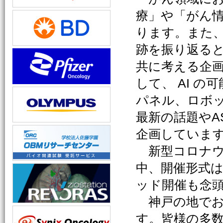
療」や「がん
ります。また
跡を振り返る
共に考える企
して、 AI 
パネル、ロボ
最新の話題やA
企画していま
新型コロナウ
中、開催形式
ッド開催も念
神戸の地でお
す。皆様の多