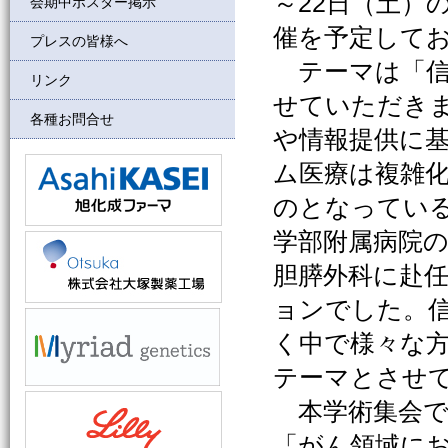
～22日（土）
会期中ポスター掲示
催を予定して
プレスの皆様へ
テーマは「信
リンク
せていただき
各種お問合せ
や情報提供に
ム医療は複雑
のとなってい
学部附属病院
胆膵外科に赴
ョンでした。
く中で様々な
テーマとさせ
本学術集会で
「がん領域に