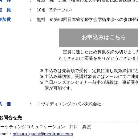
講 師
：
渡邉 純 先生（横浜市立大学附属市民総合医療セ
定 員
：
10名（5テーブル）
参加費
：
無料 ※第60回日本癌治療学会学術集会への参加登
お申込みはこちら
定員に達したため募集を締め切りまし
たくさんのご応募をありがとうございま
※ 申込みは先着順で受付、定員に達し次第締切に
※ 申込み締切後、受講対象者にはメールにてご連
※ 当日ハンズオンセミナー前半の講義は、事前受
講が可能です。
共 催
：
コヴィディエンジャパン株式会社
お問合せ先
マーケティングコミュニケーション 井口 真弦
-mail：
mitsuru.iguchi@medtronic.com