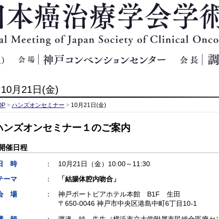
日本癌治療学
10月21日(金)
OP
>
ハンズオンセミナー
>
10月21日(金)
ハンズオンセミナー１のご案内
開催日程
日 時
：
10月21日（金）10:00～11:30
テーマ
：
「結腸体腔内吻合」
会 場
：
神戸ポートピアホテル本館 B1F 生田
〒650-0046 神戸市中央区港島中町6丁目10-1