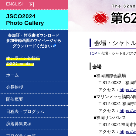
ENGLISH
JSCO2024
Photo Gallery
会場・シャト
TOP
>
会場・シャトルバス
会場
ホーム
■福岡国際会議場
〒812-0032 福
会長挨拶
アクセス：
https://
■マリンメッセ福岡A
開催概要
〒812-0031 福
アクセス：
https://
日程表・プログラム
■福岡サンパレス
演題募集要項
〒812-0021福岡
アクセス：
https://
プログラム一覧