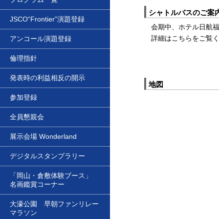
シャトルバスのご案
JSCO“Frontier”演題登録
会期中、ホテル日航
詳細はこちらをご覧
アンコール演題登録
倫理指針
発表時の利益相反の開示
地図
参加登録
全員懇親会
展示会場 Wonderland
デジタルスタンプラリー
「岡山・倉敷体験ブース」
名画鑑賞コーナー
大濠公園 早朝ファンリレー
マラソン