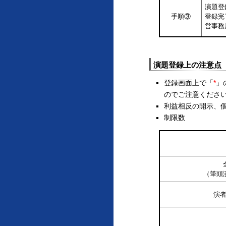
演題登
手順③
登録完
営事務
演題登録上の注意点
登録画面上で「
*
」
のでご注意くださ
利益相反の開示、
制限数
（筆頭
演