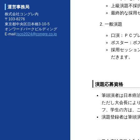
上級演題不採
運営事務局
最終的な採用
株式会社コングレ内
〒103-8276
一般演題
東京都中央区日本橋3-10-5
オンワードパークビルディング
E-mail:
jsco2024@congre.co.jp
口演：ＰＣプ
ポスター：ポ
採用セッショ
だきます。
演題応募資格
筆頭演者は日本癌
ただし大会長によ
フ、学生の方は、
演題登録者は筆頭