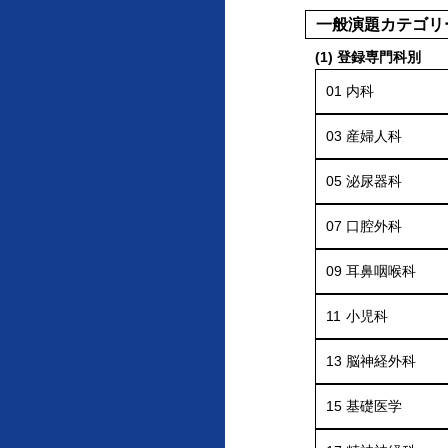
一般演題カテゴリ
(1) 登録専門科別
01
内科
03
産婦人科
05
泌尿器科
07
口腔外科
09
耳鼻咽喉科
11
小児科
13
脳神経外科
15
基礎医学