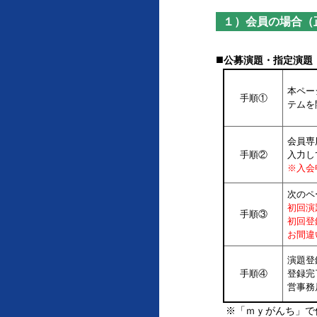
１）会員の場合（
■
公募演題・指定演題
本ペー
手順①
テムを
会員専
手順②
入力し
※入会
次のペ
初回演
手順③
初回登
お間違
演題登
手順④
登録完
営事務
※「ｍｙがんち」で