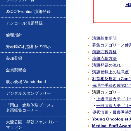
日
JSCO“Frontier”演題登録
アンコール演題登録
倫理指針
演題募集期間
募集カテゴリー／使
発表時の利益相反の開示
演題応募資格
参加登録
演題応募方法
演題登録の流れ
全員懇親会
演題登録上の注意点
利益相反規定（Conflic
展示会場 Wonderland
倫理的手続き確認に
演題カテゴリー
デジタルスタンプラリー
・
上級演題カテゴリ
「岡山・倉敷体験ブース」
・
一般演題カテゴリ
名画鑑賞コーナー
優秀演題・最優秀演
Young Oncologist 
大濠公園 早朝ファンリレー
Medical Staff A
マラソン