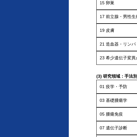
15
卵巣
17
前立腺・男性生
19
皮膚
21
造血器・リンパ
23
希少遺伝子変異
(3) 研究領域：手法
01
疫学・予防
03
基礎腫瘍学
05
腫瘍免疫
07
遺伝子診断