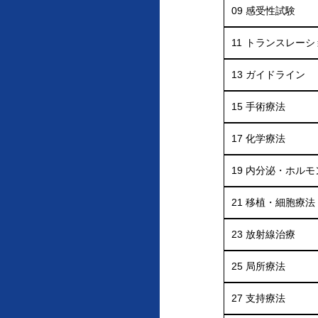
09
感受性試験
11
トランスレーシ
13
ガイドライン
15
手術療法
17
化学療法
19
内分泌・ホルモ
21
移植・細胞療法
23
放射線治療
25
局所療法
27
支持療法