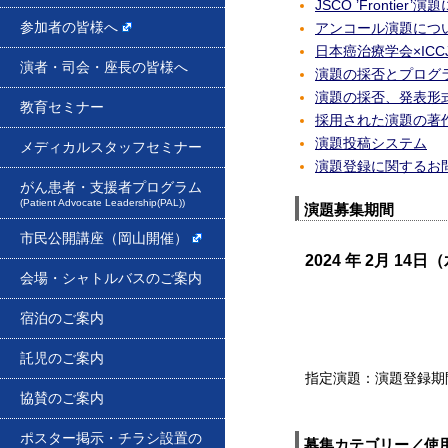
JSCO ’Frontier’
参加者の皆様へ
アンコール演題につ
日本癌治療学会×ICCJ
演者・司会・座長の皆様へ
演題の採否とプログ
演題の採否、発表形
教育セミナー
採用された演題の著
演題投稿システム
メディカルスタッフセミナー
演題登録に関するお
がん患者・支援者プログラム
(Patient Advocate Leadership(PAL))
演題募集期間
市民公開講座（岡山開催）
2024 年 2月 14日
会場・シャトルバスのご案内
宿泊のご案内
託児のご案内
指定演題：演題登録期
協賛のご案内
ポスター掲示・チラシ設置の
募集カテゴリー／使