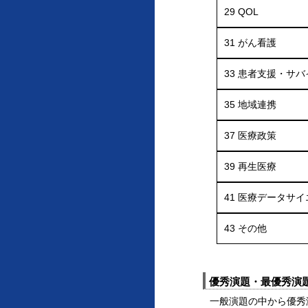
29
QOL
31
がん看護
33
患者支援・サバ
35
地域連携
37
医療政策
39
再生医療
41
医療データサイ
43
その他
優秀演題・最優秀演
一般演題の中から優秀