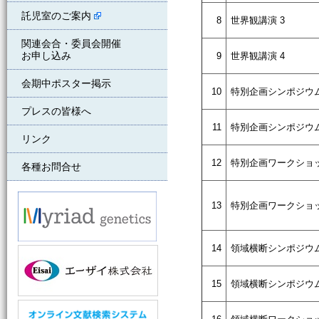
託児室のご案内
8
世界観講演 3
関連会合・委員会開催
お申し込み
9
世界観講演 4
会期中ポスター掲示
10
特別企画シンポジウム
プレスの皆様へ
11
特別企画シンポジウム
リンク
12
特別企画ワークショッ
各種お問合せ
13
特別企画ワークショッ
14
領域横断シンポジウム
15
領域横断シンポジウム