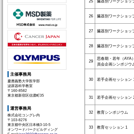
25
臓器別ワークショップ
26
臓器別ワークショップ
27
臓器別ワークショップ
28
臓器別ワークショップ
思春期・若年（AYA
29
員会企画シンポジウ
主催事務局
30
若手企画セッション 
慶應義塾大学医学部
泌尿器科学教室
〒160-8582
東京都新宿区信濃町35
31
若手企画セッション 
運営事務局
32
教育シンポジウム
株式会社コングレ内
〒103-8276
東京都中央区日本橋3-10-5
33
教育セッション 1
オンワードパークビルディング