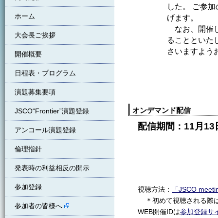
した。 ご参
ホーム
げます。
なお、開催
大会長ご挨拶
ることといた
さいますよう
開催概要
日程表・プログラム
演題募集要項
オンデマンド配信
JSCO“Frontier”演題登録
配信期間：11月13
アンコール演題登録
倫理指針
発表時の利益相反の開示
参加登録
視聴方法：
「JSCO meet
＊初めて視聴される際は【
参加者の皆様へ
WEB開催IDは
参加登録サ