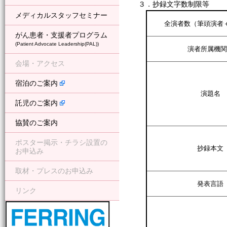
３．抄録文字数制限等
メディカルスタッフセミナー
全演者数（筆頭演者
がん患者・支援者プログラム
(Patient Advocate Leadership(PAL))
演者所属機関
会場・アクセス
宿泊のご案内
演題名
託児のご案内
協賛のご案内
ポスター掲示・チラシ設置の
抄録本文
お申込み
取材・プレスのお申込み
発表言語
リンク
フェリング