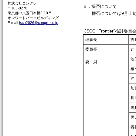
株式会社コングレ
５．採否について
〒103-8276
東京都中央区日本橋3-10-5
採否については9月上
オンワードパークビルディング
E-mail:
jsco2026@congre.co.jp
JSCO “Frontier”検
理事長
吉
委員長
辻
池
委 員
榎
沖
加
川
黒
黒
釼