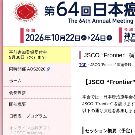
事前参加登録受付中
JSCO “Frontier
9月30日（水）まで
TOP
>
JSCO “Frontier” 演題登録
同時開催 AOS2026
ホーム
【JSCO “Fronti
会長挨拶
本会では、日本癌治療学会
JSCO “Frontier” を設けま
開催概要
以下の通り演題を募集しま
日程表・プログラム
オンライン抄録アプリ
セッション概要（予定）
『 JSCO meeting 』