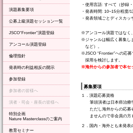
・使用言語: すべて（抄録
演題募集要項
・発表時間: 10~15分程度
・発表領域ごとディスカッ
公募上級演題セッション一覧
JSCO“Frontier”演題登録
※アンコール演題ではなく
※ジャンルは幅広く募集し
アンコール演題登録
など）。
※JSCO “Frontier”
倫理指針
採用を検討します。
※海外からの参加者で本セ
発表時の利益相反の開示
参加登録
募集要項
参加者の皆様へ
１．演題応募資格
演者・司会・座長の皆様へ
筆頭演者は日本癌治療
ただし海外からの応募
特別企画
ませんので非会員の方
Nature Masterclassのご案内
２．国内・海外とも未発表
教育セミナー