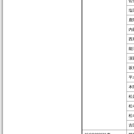
佐
塩
鹿
内
西
能
濵
坂
平
本
松
松
松
吉