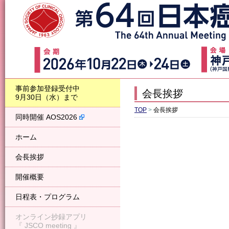
事前参加登録受付中
会長挨拶
9月30日（水）まで
TOP
>
会長挨拶
同時開催 AOS2026
ホーム
会長挨拶
開催概要
日程表・プログラム
オンライン抄録アプリ
『 JSCO meeting 』