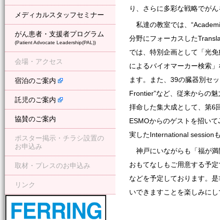
り、さらに多彩な戦略でがん
メディカルスタッフセミナー
私達の教室では、“Acade
がん患者・支援者プログラム
分野にフォーカスしたTransla
(Patient Advocate Leadership(PAL))
では、特別企画として「光免疫療
会場・アクセス
によるバイオマーカー検索」
ます。また、39の臓器別セッ
宿泊のご案内
Frontier”など、従来
託児のご案内
拝命した集大成として、第6回Asi
協賛のご案内
ESMOからのゲストを招いてJSCO/
実したInternational ses
ポスター掲示・チラシ設置の
お申込み
神戸にいながらも「福が満
おもてなしもご用意する予定
取材・プレスのお申込み
などを予定しております。是
リンク
いできますことを楽しみにし
フェリング