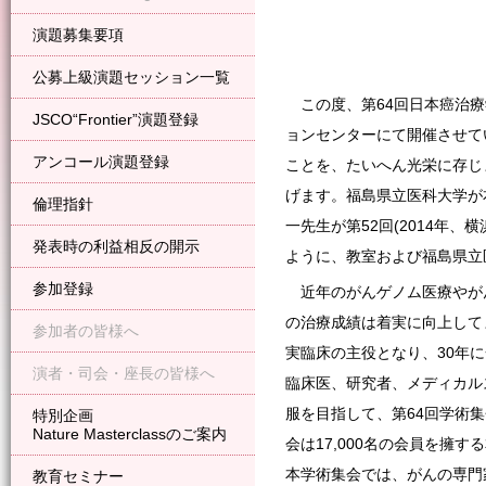
演題募集要項
公募上級演題セッション一覧
この度、第64回日本癌治療
JSCO“Frontier”演題登録
ョンセンターにて開催させて
アンコール演題登録
ことを、たいへん光栄に存じ
げます。福島県立医科大学が
倫理指針
一先生が第52回(2014年
発表時の利益相反の開示
ように、教室および福島県立
参加登録
近年のがんゲノム医療やが
の治療成績は着実に向上して
参加者の皆様へ
実臨床の主役となり、30年
演者・司会・座長の皆様へ
臨床医、研究者、メディカル
服を目指して、第64回学術集会の
特別企画
Nature Masterclassのご案内
会は17,000名の会員を
本学術集会では、がんの専門
教育セミナー