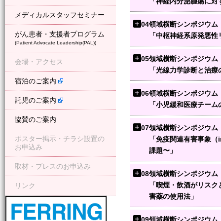
「神経内分泌腫瘍に対
メディカルスタッフセミナー
04
領域横断シンポジウム
がん患者・支援者プログラム
「中枢神経系原発悪性
(Patient Advocate Leadership(PAL))
05
領域横断シンポジウム
会場・アクセス
「光線力学診断と治療
宿泊のご案内
06
領域横断シンポジウム
託児のご案内
「小児緩和医療チーム
協賛のご案内
07
領域横断シンポジウム
ポスター掲示・チラシ設置の
「免疫関連有害事象（i
お申込み
課題〜」
取材・プレスのお申込み
08
領域横断シンポジウム
「喫煙・飲酒がリスク
リンク
害薬の使用法」
フェリング
09
領域横断シンポジウム