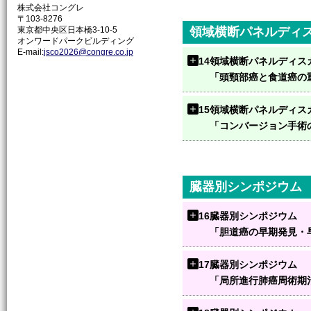
株式会社コングレ
〒103-8276
東京都中央区日本橋3-10-5
領域横断パネルディ
オンワードパークビルディング
E-mail:
jsco2026@congre.co.jp
14
領域横断パネルディス
「頭頸部癌と食道癌の
15
領域横断パネルディス
「コンバージョン手術
臓器別シンポジウム
16
臓器別シンポジウム
「胆道癌の早期発見・
17
臓器別シンポジウム
「局所進行肺癌周術期