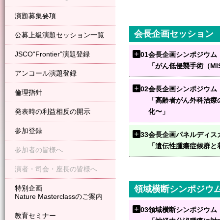
演題募集要項
会長企画セッション
公募上級演題セッション一覧
JSCO“Frontier”演題登録
01
会長企画シンポジウム
「がん低侵襲手術（M
アンコール演題登録
02
会長企画シンポジウム
倫理指針
「高齢者がん外科治療
発表時の利益相反の開示
化〜」
参加登録
33
会長企画パネルディス
「遺伝性腫瘍症候群と着
参加者の皆様へ
演者・司会・座長の皆様へ
特別企画
領域横断シンポジウ
Nature Masterclassのご案内
03
領域横断シンポジウム
教育セミナー