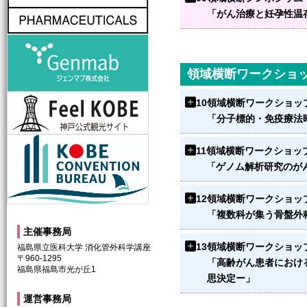
「がん治療と妊孕性温
genmab-lab
領域横断ワークショ
神戸観光局
10
領域横断ワークショッ
「分子標的・免疫療法
神戸コンベンションビューロー
11
領域横断ワークショッ
「ゲノム解析研究のが
12
領域横断ワークショッ
「複数科が集う骨盤外
主催事務局
13
領域横断ワークショッ
福島県立医科大学 消化管外科学講座
〒960-1295
「高齢がん患者におけ
福島県福島市光が丘1
思決定ー」
運営事務局