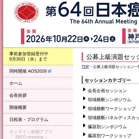
事前参加登録受付中
公募上級演題セッ
9月30日（水）まで
TOP
>
公募上級演題セッション一
同時開催 AOS2026
セッションカテゴリー
ホーム
会長企画セッション
会長挨拶
領域横断シンポジウム
開催概要
領域横断ワークショップ
領域横断パネルディスカ
日程表・プログラム
臓器別シンポジウム
オンライン抄録アプリ
臓器別ワークショップ
『 JSCO meeting 』